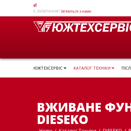
Є ЗАПИТАННЯ?
Зв'яжіться з нами
ЮЖТЕХСЕРВІС
КАТАЛОГ ТЕХНІКИ
ПІС
ВЖИВАНЕ ФУН
DIESEKO
Home
Каталог Техніки
DIESEKO