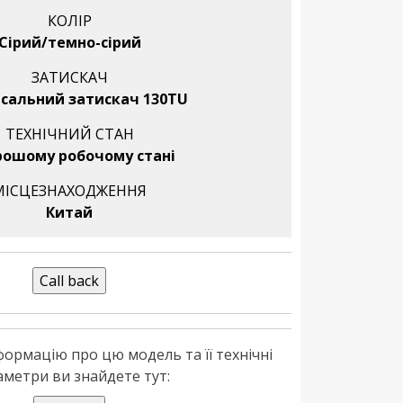
КОЛІР
Сірий/темно-сірий
ЗАТИСКАЧ
рсальний затискач 130TU
ТЕХНІЧНИЙ СТАН
рошому робочому стані
МІСЦЕЗНАХОДЖЕННЯ
Китай
формацію про цю модель та її технічні
аметри ви знайдете тут: