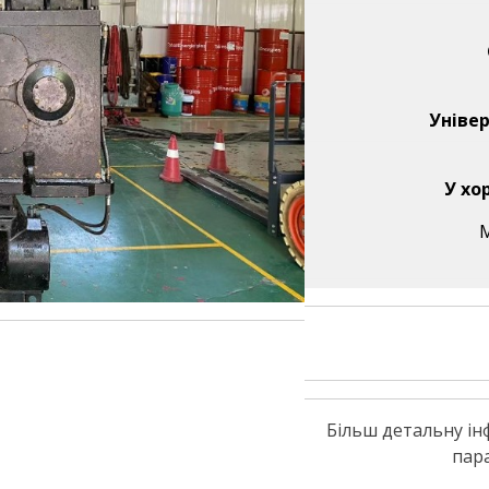
Уніве
У хо
Більш детальну ін
пар