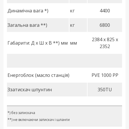
Динамічна вага *)
кг
4400
Загальна вага **)
кг
6800
2384 x 825 x
Габарити: Д x Ш x В **) мм
мм
2352
Енергоблок (масло станція)
PVE 1000 PP
Ззатискач шпунтин
350TU
*) без затискача
**) не включаючи затискач і шланги