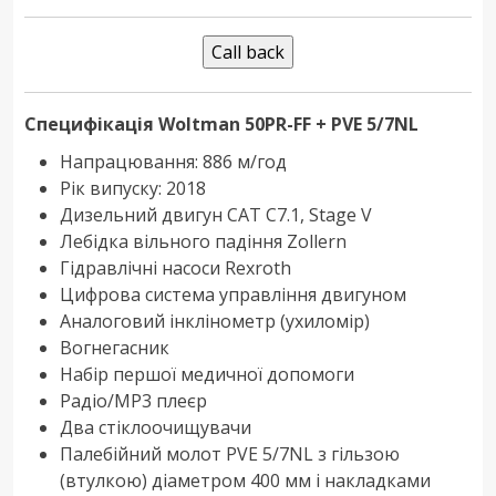
Специфікація Woltman 50PR-FF + PVE 5/7NL
Напрацювання: 886 м/год
Рік випуску: 2018
Дизельний двигун CAT C7.1, Stage V
Лебідка вільного падіння Zollern
Гідравлічні насоси Rexroth
Цифрова система управління двигуном
Аналоговий інклінометр (ухиломір)
Вогнегасник
Набір першої медичної допомоги
Радіо/МР3 плеєр
Два стіклоочищувачи
Палебійний молот PVE 5/7NL з гільзою
(втулкою) діаметром 400 мм і накладками