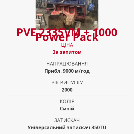
PVE 2335VM + 1000
Power Pack
ЦІНА
За запитом
НАПРАЦЮВАННЯ
Прибл. 9000 м/год
РІК ВИПУСКУ
2000
КОЛІР
Синій
ЗАТИСКАЧ
Універсальний затискач 350TU