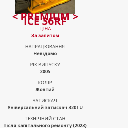
< PREMIUM >
ICE 36RF
ЦІНА
За запитом
НАПРАЦЮВАННЯ
Невідомо
РІК ВИПУСКУ
2005
КОЛІР
Жовтий
ЗАТИСКАЧ
Універсальний затискач 320TU
ТЕХНІЧНИЙ СТАН
Після капітального ремонту (2023)