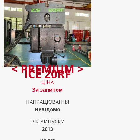
< PREMIUM >
ICE 20RF
ЦІНА
За запитом
НАПРАЦЮВАННЯ
Невідомо
РІК ВИПУСКУ
2013