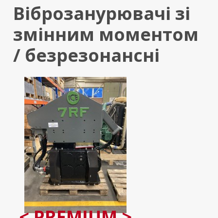
Віброзанурювачі зі
змінним моментом
/ безрезонансні
< PREMIUM >