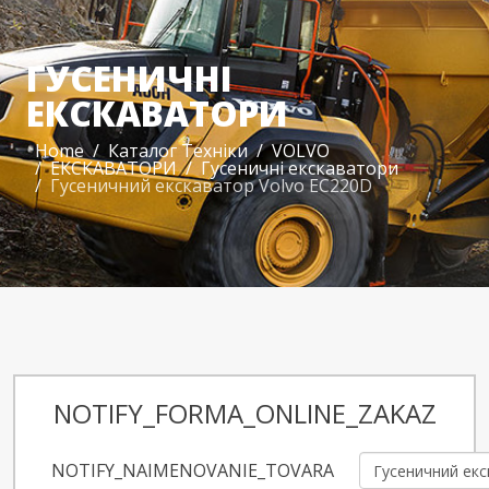
ГУСЕНИЧНІ
ЕКСКАВАТОРИ
Home
Каталог Техніки
VOLVO
ЕКСКАВАТОРИ
Гусеничні екскаватори
Гусеничний екскаватор Volvo EC220D
NOTIFY_FORMA_ONLINE_ZAKAZ
NOTIFY_NAIMENOVANIE_TOVARA