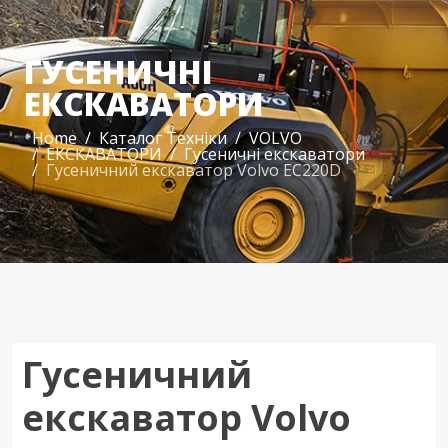
ГУСЕНИЧНІ
ЕКСКАВАТОРИ
Home
Каталог Техніки
VOLVO
ЕКСКАВАТОРИ
Гусеничні екскаватори
Гусеничний екскаватор Volvo EC220D
Гусеничний
екскаватор Volvo