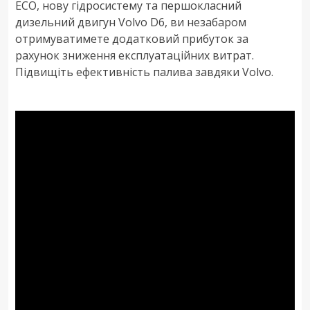
ECO, нову гідросистему та першокласний
дизельний двигун Volvo D6, ви незабаром
отримуватимете додатковий прибуток за
рахунок зниження експлуатаційних витрат.
Підвищіть ефективність палива завдяки Volvo.